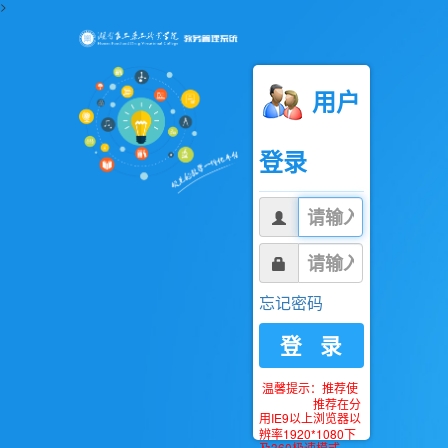
>
用户
登录
忘记密码
登 录
温馨提示：推荐使
推荐在分
用IE9以上浏览器以
辨率1920*1080下
及360极速模式。